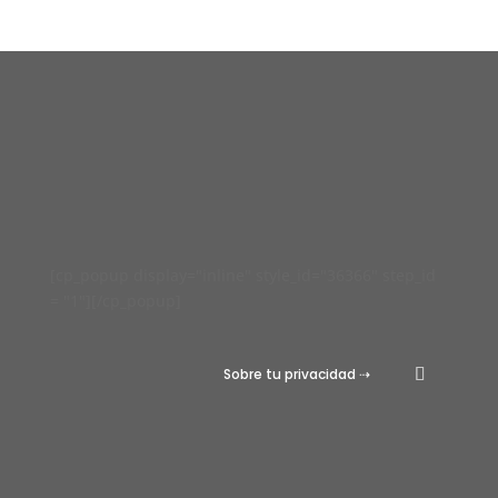
[cp_popup display="inline" style_id="36366" step_id
= "1"][/cp_popup]
Sobre tu privacidad ⇢