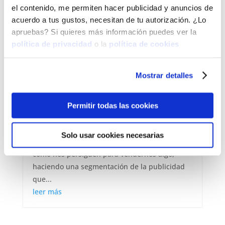
el contenido, me permiten hacer publicidad y anuncios de
leer más
acuerdo a tus gustos, necesitan de tu autorización. ¿Lo
apruebas? Si quieres más información puedes ver la
política de privacidad
o la
política de cookies
CÓMO INSTALAR EL PÍXEL DE
FACEBOOK Y CUMPLIR CON EL
Mostrar detalles
RGPD
Amo el marketing, me encanta aprender sobre
Permitir todas las cookies
la persuasión de compra, ya sea por mejorar
nuestra forma de escribir, las imágenes, el
Solo usar cookies necesarias
lugar donde se coloca un botón, y sobre todo,
cómo nos persiguen para vendernos algo,
haciendo una segmentación de la publicidad
que...
leer más