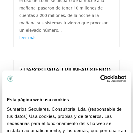
el uso de Zoom se disparó de la noche a la
mañana, pasaron de tener 10 millones de
cuentas a 200 millones, de la noche a la
mañana sus sistemas tuvieron que procesar
un elevado número...
leer más
7 PASOS PARA TRIUNFAR SIENDO
UNA MARCA AUTÉNTICA
¿Que tan auténtica es tu marca? Sí tuvieras
que calificarte del 0 al 10, honestamente ¿Qué
Esta página web usa cookies
calificación te darías en autenticidad? Mi
nombre es Yuz de Lima, mercadóloga digital y
Sumarios Seculares, Consultoria, Lda. (responsable de
consultora de emprendedores y marcas que
tus datos) Usa cookies, propias y de terceros. Las
desean atraer a más personas a su
necesarias para el funcionamiento del sitio web se
comunidad...
instalan automáticamente, y las demás, que personalizan