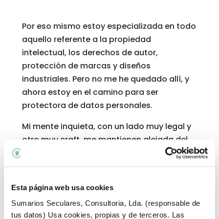
Por eso mismo estoy especializada en todo
aquello referente a la propiedad
intelectual, los derechos de autor,
protección de marcas y diseños
industriales. Pero no me he quedado allí, y
ahora estoy en el camino para ser
protectora de datos personales.
Mi mente inquieta, con un lado muy legal y
otro muy craft, me mantienen alejada del
traje negro y la oficina oscura que viene de
serie con el título de abogado. Prefiero una
taza de chocolate en una mano y labores
Esta página web usa cookies
en la otra mientras te explico como hacerle
Sumarios Seculares, Consultoria, Lda. (responsable de
frente a tu mayor temor:
que un extraño se
tus datos) Usa cookies, propias y de terceros. Las
adueñe de tus ideas
y proyectos