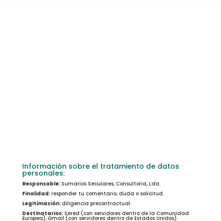
Sobre la protección de tus datos:
He leído y acepto la política de
privacidad que he encontrado en el pie de
esta página
Enviar mensaje
=
6 + 4
Información sobre el tratamiento de datos
personales:
Responsable:
Sumarios Seculares, Consultoria, Lda.
Finalidad:
responder tu comentario, duda o solicitud.
Legitimación:
diligencia precontractual.
Destinatarios:
Sered (con servidores dentro de la Comunidad
Europea), Gmail (con servidores dentro de Estados Unidos).