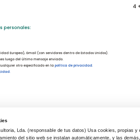
4 
s personales:
idad Europea), Gmail (con servidores dentro de Estados Unidos).
ses luego del último mensaje enviado.
 cualquier otro especificado en la
política de privacidad.
acidad.
ies
ltoria, Lda. (responsable de tus datos) Usa cookies, propias y 
tica de cookies
Política de contrataciones
amiento del sitio web se instalan automáticamente, y las demás