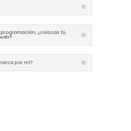
 programación, ¿colocas tú
o web?
 marca por mí?