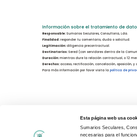
Información sobre el tratamiento de dato
Responsable:
Sumarios Seculares, Consultoria, Lda.
Finalidad:
responder tu comentario, duda o solicitud.
Legitimación:
diligencia precontractual.
Destinatarios:
Sered (con servidores dentro de la Comun
Duración:
mientras dure la relación contractual, o 12 me
Derechos:
acceso, rectificación, cancelación, oposición, y
Para más información por favor visita la
política de priv
Esta página web usa cook
Sumarios Seculares, Consu
Aviso Legal
Polí
necesarias para el funcion