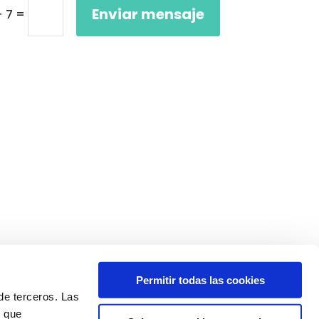
Enviar mensaje
=
+ 7
Permitir todas las cookies
de terceros. Las
,
, que