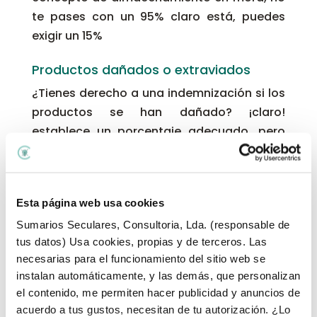
te pases con un 95% claro está, puedes
exigir un 15%
Productos dañados o extraviados
¿Tienes derecho a una indemnización si los
productos se han dañado? ¡claro!
establece un porcentaje adecuado, pero
no lo digas y ya, porque si no me saldrá
más barato eso que pagarte el producto.
Recuerda mencionar que además de la
Esta página web usa cookies
devolución de los productos no vendidos,
Sumarios Seculares, Consultoria, Lda. (responsable de
también deberá pagarte una
tus datos) Usa cookies, propias y de terceros. Las
compensación.
necesarias para el funcionamiento del sitio web se
aaaaay es que mira yo llegué en la
instalan automáticamente, y las demás, que personalizan
el contenido, me permiten hacer publicidad y anuncios de
mañana y un duende se llevó tu caja
, no te
acuerdo a tus gustos, necesitan de tu autorización. ¿Lo
rías que es en serio, le pasó a una clienta,