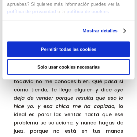
apruebas? Si quieres más información puedes ver la
cuyos productos desaparecieron por arte
política de privacidad
o la
política de cookies
de magia. En este caso, establece que se
entenderá que han sido vendidos, y te
Mostrar detalles
tendrá que pagar el monto que
corresponde.
Permitir todas las cookies
Propiedad intelectual
¿Pensabas que iba a cerrar todo esto sin
Solo usar cookies necesarias
hablarte del plagio? entonces es que
todavía no me conoces bien. Qué pasa si
cómo tienda, te llega alguien y dice
oye
deja de vender porque resulta que eso lo
hice yo, y esa chica me ha copiado,
lo
ideal es parar las ventas hasta que ese
problema se solucione, y nunca hagas de
juez, porque no está en tus manos