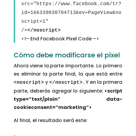
src="https://www.facebook.com/tr?
id=166339030704713&ev=PageView&no
script=1"
/>
</noscript>
<!– End Facebook Pixel Code –>
Cómo debe modificarse el píxel
Ahora viene la parte importante. Lo primero
es eliminar la parte final, la que está entre
y
Y en la primera
<noscript>
</noscript>.
parte, deberás agregar lo siguiente:
<script
type=”text/plain” data-
cookieconsent=”marketing”>
Al final, el resultado será este: