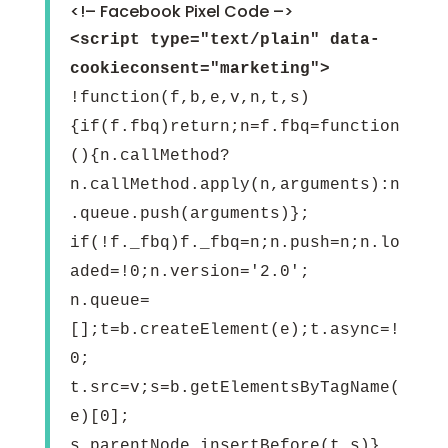
<!– Facebook Pixel Code –>
<script type="text/plain" data-
cookieconsent="marketing">
!function(f,b,e,v,n,t,s)
{if(f.fbq)return;n=f.fbq=function
(){n.callMethod?
n.callMethod.apply(n,arguments):n
.queue.push(arguments)};
if(!f._fbq)f._fbq=n;n.push=n;n.lo
aded=!0;n.version='2.0';
n.queue=
[];t=b.createElement(e);t.async=!
0;
t.src=v;s=b.getElementsByTagName(
e)[0];
s.parentNode.insertBefore(t,s)}