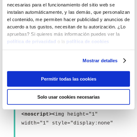
necesarias para el funcionamiento del sitio web se
instalan automáticamente, y las demás, que personalizan
t.src=v;s=b.getElementsByTagName(
el contenido, me permiten hacer publicidad y anuncios de
e)[0];
acuerdo a tus gustos, necesitan de tu autorización. ¿Lo
apruebas? Si quieres más información puedes ver la
s.parentNode.insertBefore(t,s)}
política de privacidad
o la
política de cookies
(window, document,'script',
Mostrar detalles
'https://connect.facebook.net/en_
US/fbevents.js');
Permitir todas las cookies
fbq('init', '166339030704713');
fbq('track', 'PageView');
Solo usar cookies necesarias
</script>
<noscript><
img height="1"
width="1" style="display:none"