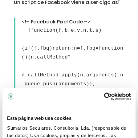
Un script de Facebook viene a ser algo así
<!– Facebook Pixel Code –>
!function(f,b,e,v,n,t,s)
{if(f.fbq)return;n=f.fbq=function
(){n.callMethod?
n.callMethod.apply(n,arguments):n
.queue.push(arguments)};
if(!f._fbq)f._fbq=n;n.push=n;n.lo
aded=!0;n.version='2.0';
Esta página web usa cookies
n.queue=
Sumarios Seculares, Consultoria, Lda. (responsable de
[];t=b.createElement(e);t.async=!
tus datos) Usa cookies, propias y de terceros. Las
0;