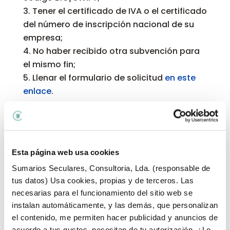
Tener el certificado de IVA o el certificado
del número de inscripción nacional de su
empresa;
No haber recibido otra subvención para
el mismo fin;
Llenar el formulario de solicitud
en este
enlace
.
Aquí pueden pasar 2 cosas: te aprueban o
no la ayuda económica. Si la niegan, te
dirán la razón, así podrás corregir y volverlo
Esta página web usa cookies
a intentar. Si te lo aceptan, tienes 30 días
Sumarios Seculares, Consultoria, Lda. (responsable de
para solicitar tu marca, hacer el pago y a
tus datos) Usa cookies, propias y de terceros. Las
través del enlace que te envían, pedir tu
necesarias para el funcionamiento del sitio web se
reembolso.
instalan automáticamente, y las demás, que personalizan
el contenido, me permiten hacer publicidad y anuncios de
acuerdo a tus gustos, necesitan de tu autorización. ¿Lo