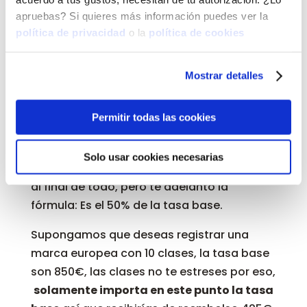
apruebas? Si quieres más información puedes ver la
política de privacidad
o la
política de cookies
Mostrar detalles
Permitir todas las cookies
Cómo se cuánto me van a reembolsar
Solo usar cookies necesarias
Lo sabrás al momento de hacer tu solicitud,
al final de todo, pero te adelanto la
fórmula: Es el 50% de la tasa base.
Supongamos que deseas registrar una
marca europea con 10 clases, la tasa base
son 850€, las clases no te estreses por eso,
solamente importa en este punto la tasa