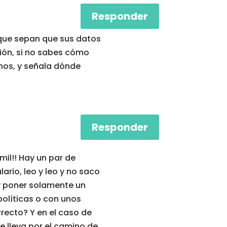
Responder
 que sepan que sus datos
ión, si no sabes cómo
enos, y señala dónde
Responder
mil!! Hay un par de
rio, leo y leo y no saco
 y poner solamente un
políticas o con unos
rrecto? Y en el caso de
 lleva por el camino de