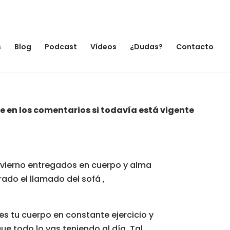
s
Blog
Podcast
Vídeos
¿Dudas?
Contacto
e en los comentarios si todavía está vigente
invierno entregados en cuerpo y alma
orado el llamado del sofá ,
es tu cuerpo en constante ejercicio y
e todo lo vas teniendo al día. Tal