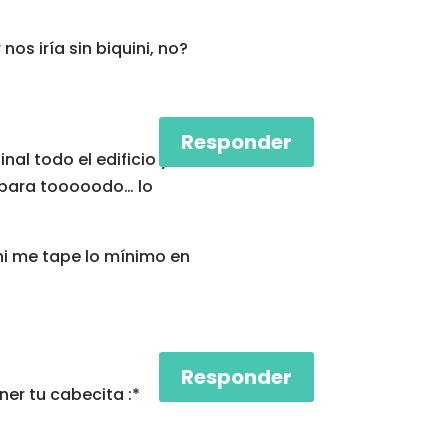
nos iría sin biquini, no?
Responder
nal todo el edificio y
e para tooooodo… lo
ini me tape lo mínimo en
Responder
er tu cabecita :*