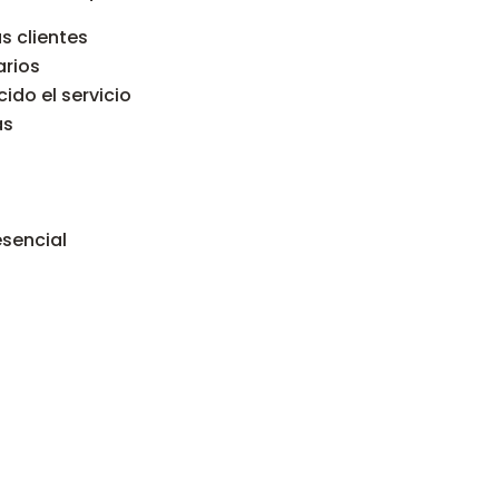
s clientes
arios
ido el servicio
as
sencial