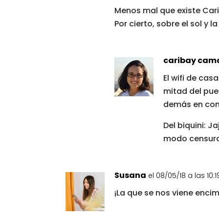
Menos mal que existe Carib
Por cierto, sobre el sol y l
caribay cam
El wifi de cas
mitad del pue
demás en cons
Del biquini: J
modo censura 
Susana
el 08/05/18 a las 10:1
¡La que se nos viene enci