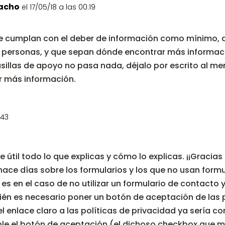
acho
el 17/05/18 a las 00:19
ue cumplan con el deber de información como mínimo,
s personas, y que sepan dónde encontrar más informac
asillas de apoyo no pasa nada, déjalo por escrito al m
r más información.
:43
il todo lo que explicas y cómo lo explicas. ¡¡Gracias 
e días sobre los formularios y los que no usan formula
 es en el caso de no utilizar un formulario de contacto
ién es necesario poner un botón de aceptación de las 
l enlace claro a las políticas de privacidad ya sería co
le el botón de aceptación (el dichoso checkbox que me