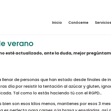
Inicio
Conóceme
Servicio
de verano
e no esté actualizado, ante la duda, mejor pregúntam
a llenar de personas que han estado desde finales de 
ras día por resistir la tentación al azúcar y gluten, ign
ficada. Tal como lo estás haciendo tú con el RGPD…
es bien son esos kilos menos, mantienes por esos 3 mes
 es perfecto para carnes a la brasa y ensaladas, así qu