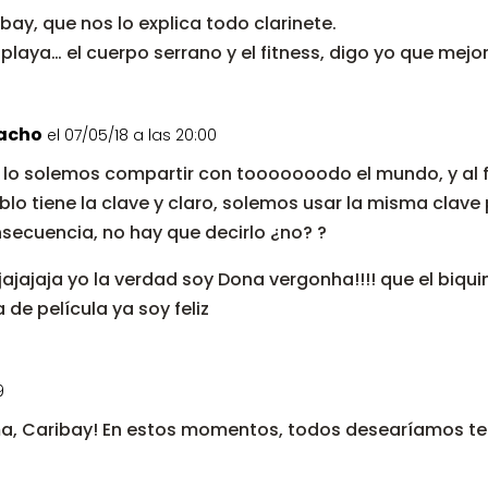
ay, que nos lo explica todo clarinete.
a playa… el cuerpo serrano y el fitness, digo yo que mejor 
acho
el 07/05/18 a las 20:00
a lo solemos compartir con tooooooodo el mundo, y al fi
blo tiene la clave y claro, solemos usar la misma clav
ecuencia, no hay que decirlo ¿no? ?
ajajajaja yo la verdad soy Dona vergonha!!!! que el biqu
de película ya soy feliz
9
ma, Caribay! En estos momentos, todos desearíamos ten