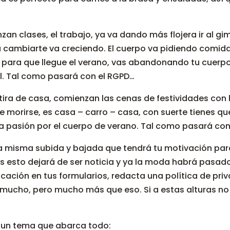
an clases, el trabajo, ya va dando más flojera ir al gimn
ra cambiarte va creciendo. El cuerpo va pidiendo comi
o para que llegue el verano, vas abandonando tu cuerpo
l. Tal como pasará con el RGPD…
e tira de casa, comienzan las cenas de festividades con 
e morirse, es casa – carro – casa, con suerte tienes qu
la pasión por el cuerpo de verano. Tal como pasará co
a misma subida y bajada que tendrá tu motivación para
s esto dejará de ser noticia y ya la moda habrá pasad
ficación en tus formularios, redacta una política de pr
es mucho, pero mucho más que eso. Si a estas alturas no
en un tema que abarca todo: