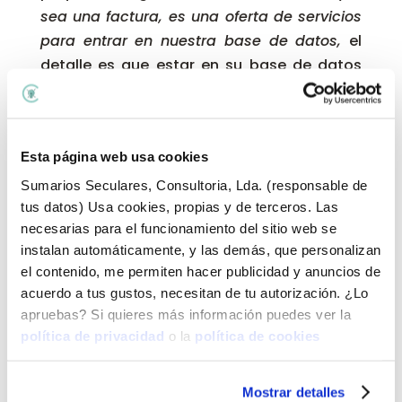
sea una factura, es una oferta de servicios
para entrar en nuestra base de datos,
el
detalle es que estar en su base de datos
cuesta 1.300,00 €, y cuando te diriges a las
páginas que tienen, realmente no hay
absolutamente nada, o sea que ni siquiera
Esta página web usa cookies
tienen la dichosa base de datos. Mira más
en este enlace,
y hay quienes además
Sumarios Seculares, Consultoria, Lda. (responsable de
tus datos) Usa cookies, propias y de terceros. Las
tienen su propio idioma al estilo Tarzán y te
necesarias para el funcionamiento del sitio web se
hablan de publicationes de marcas
como
instalan automáticamente, y las demás, que personalizan
estas
.
el contenido, me permiten hacer publicidad y anuncios de
acuerdo a tus gustos, necesitan de tu autorización. ¿Lo
Tienes muchos más ejemplos dentro del
apruebas? Si quieres más información puedes ver la
propio anuncio de la OEPM
.
política de privacidad
o la
política de cookies
Si piensas que esto es algo que ya no se
estila, te dejo aquí un modelo que me
Mostrar detalles