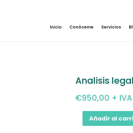
Inicio
Conóceme
Servicios
B
Analisis leg
€
950,00
+ IVA
Añadir al carr
Analisis
legal