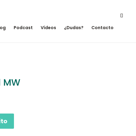
log
Podcast
Vídeos
¿Dudas?
Contacto
al MW
ito