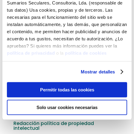
Sumarios Seculares, Consultoria, Lda. (responsable de
€
150,00
+ IVA
tus datos) Usa cookies, propias y de terceros. Las
necesarias para el funcionamiento del sitio web se
instalan automáticamente, y las demás, que personalizan
el contenido, me permiten hacer publicidad y anuncios de
Redacción de política de cursos online
acuerdo a tus gustos, necesitan de tu autorización. ¿Lo
€
387,00
+ IVA
apruebas? Si quieres más información puedes ver la
política de privacidad
o la
política de cookies
Mostrar detalles
Redacción política de privacidad
€
367,00
+ IVA
Permitir todas las cookies
Solo usar cookies necesarias
Redacción política de propiedad
intelectual