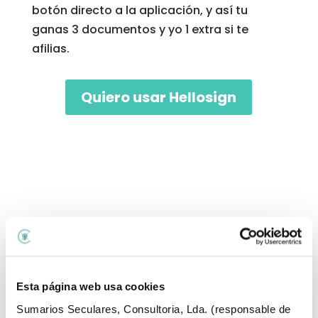
botón directo a la aplicación, y así tu
ganas 3 documentos y yo 1 extra si te
afilias.
Quiero usar Hellosign
Enviar comentario
Tu dirección de correo electrónico no será
Esta página web usa cookies
publicada.
Los campos obligatorios están
marcados con
*
Sumarios Seculares, Consultoria, Lda. (responsable de