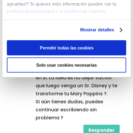
apruebas? Si quieres más información puedes ver la
en Safe Creative tal (si ves en la
política de privacidad
o la
política de cookies
columna derecha del blog verás
que tengo mis entradas
protegidas y sale el número), pero
Mostrar detalles
con el conejo que hagas si puedes
hacer lo que desees, mientras me
Permitir todas las cookies
nombres (o no, como
quieras).Con relación al uso
Solo usar cookies necesarias
comercial, correcto, es al patrón
en si. La idea es no dejar vacíos
que luego venga un Sr. Disney y te
transforme tu Mary Poppins ?.
Si aún tienes dudas, puedes
continuar escribiendo sin
problema ?
Responder