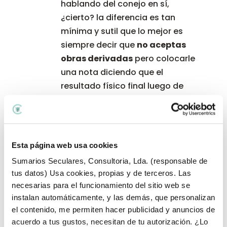
hablando del conejo en sí,
¿cierto? la diferencia es tan
mínima y sutil que lo mejor es
siempre decir que
no aceptas
obras derivadas
pero colocarle
una nota diciendo que el
resultado físico final luego de
haber realizado el conejo según
las guías del patrón, si pueden
hacer lo que quieran. Es como
cuando mi mamá me decía: no
Esta página web usa cookies
puedes usar la computadora,
a
Sumarios Seculares, Consultoria, Lda. (responsable de
menos que
sea para estudiar, ese
tus datos) Usa cookies, propias y de terceros. Las
a menos que, es el que tú debes
necesarias para el funcionamiento del sitio web se
aclarar en tus patrones, con una
instalan automáticamente, y las demás, que personalizan
notica que diga está registrado
el contenido, me permiten hacer publicidad y anuncios de
contra todo, número de registro
acuerdo a tus gustos, necesitan de tu autorización. ¿Lo