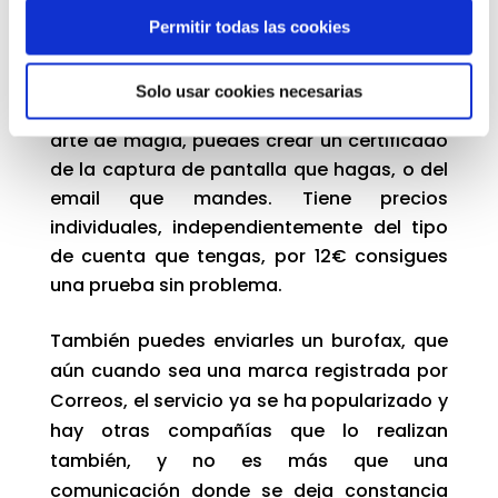
dejarás constancia que hiciste un primer
Permitir todas las cookies
contacto
Safe Stamper: Para evitar que esa única
Solo usar cookies necesarias
prueba que tenías desaparezca como por
arte de magia, puedes crear un certificado
de la captura de pantalla que hagas, o del
email que mandes. Tiene precios
individuales, independientemente del tipo
de cuenta que tengas, por 12€ consigues
una prueba sin problema.
También puedes enviarles un burofax, que
aún cuando sea una marca registrada por
Correos, el servicio ya se ha popularizado y
hay otras compañías que lo realizan
también, y no es más que una
comunicación donde se deja constancia