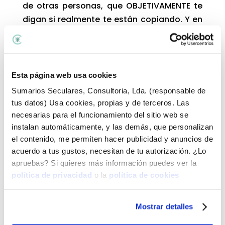
de otras personas, que OBJETIVAMENTE te
digan si realmente te están copiando. Y en
la gran mayoría de los casos, la persona
borra todo, y esto se queda por aquí y no
ha pasado nada.
Esta página web usa cookies
Si ya recurriste a esto y el personaje sigue
Sumarios Seculares, Consultoria, Lda. (responsable de
con sus publicaciones, nuestros amigos de
tus datos) Usa cookies, propias y de terceros. Las
, como siempre mi herramienta favorita,
necesarias para el funcionamiento del sitio web se
tienen varias opciones que te pueden
instalan automáticamente, y las demás, que personalizan
ayudar muchísimo, sin tener que andar
el contenido, me permiten hacer publicidad y anuncios de
dando vueltas por tu ciudad como pelota
acuerdo a tus gustos, necesitan de tu autorización. ¿Lo
de ping pong. Veamos algunas de ellas:
apruebas? Si quieres más información puedes ver la
política de privacidad
o la
política de cookies
Notificación de uso indebido: para ello
necesitarás una cuenta profesional, pero
Mostrar detalles
podrás emitir un email certificado con
fecha y demás datos importantes donde