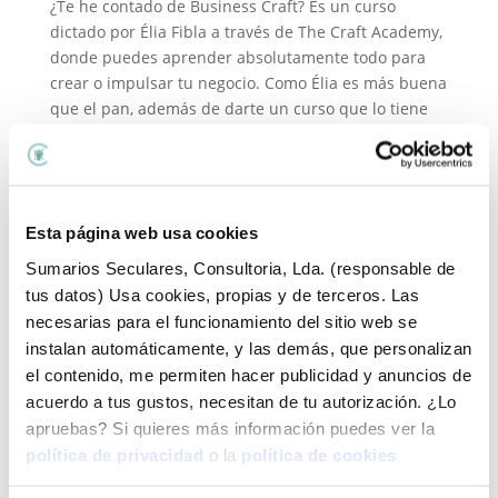
¿Te he contado de Business Craft? Es un curso
dictado por Élia Fibla a través de The Craft Academy,
donde puedes aprender absolutamente todo para
crear o impulsar tu negocio. Como Élia es más buena
que el pan, además de darte un curso que lo tiene
todo y que puedes...
Esta página web usa cookies
Sumarios Seculares, Consultoria, Lda. (responsable de
tus datos) Usa cookies, propias y de terceros. Las
necesarias para el funcionamiento del sitio web se
Temas del blog:
instalan automáticamente, y las demás, que personalizan
Temas
el contenido, me permiten hacer publicidad y anuncios de
del
acuerdo a tus gustos, necesitan de tu autorización. ¿Lo
blog:
apruebas? Si quieres más información puedes ver la
Lo último que he publicado
política de privacidad
o la
política de cookies
Cómo evitar que me roben mi cuenta de Instagram