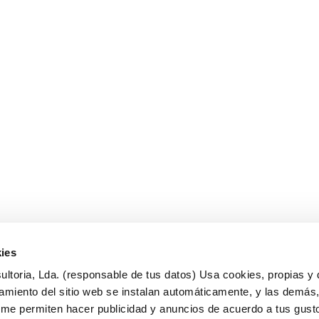
ies
ltoria, Lda. (responsable de tus datos) Usa cookies, propias y 
amiento del sitio web se instalan automáticamente, y las demás
tica de cookies
Política de contrataciones, v
, me permiten hacer publicidad y anuncios de acuerdo a tus gust
tica de privacidad
y formaciones