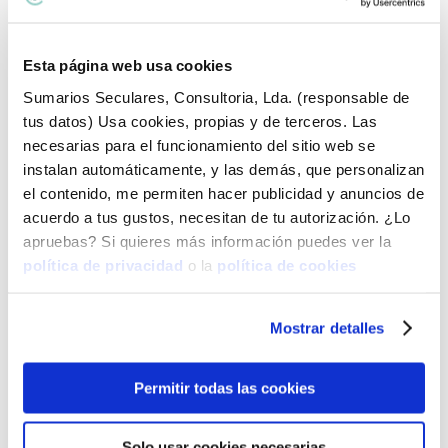
Temas del blog:
Temas
Esta página web usa cookies
del
blog:
Sumarios Seculares, Consultoria, Lda. (responsable de
Lo último que he publicado
tus datos) Usa cookies, propias y de terceros. Las
Cómo evitar que me roben mi cuenta de Instagram
necesarias para el funcionamiento del sitio web se
¿Qué es el consentimiento del interesado?
instalan automáticamente, y las demás, que personalizan
el contenido, me permiten hacer publicidad y anuncios de
Cuánto cuesta registrar una marca
acuerdo a tus gustos, necesitan de tu autorización. ¿Lo
apruebas? Si quieres más información puedes ver la
Todo el contenido publicado está protegido por
política de privacidad
o la
política de cookies
derechos de autor
Mostrar detalles
Permitir todas las cookies
Solo usar cookies necesarias