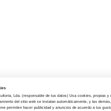
ies
ltoria, Lda. (responsable de tus datos) Usa cookies, propias y 
amiento del sitio web se instalan automáticamente, y las demás
tica de cookies
Política de contrataciones, v
, me permiten hacer publicidad y anuncios de acuerdo a tus gust
tica de privacidad
y formaciones