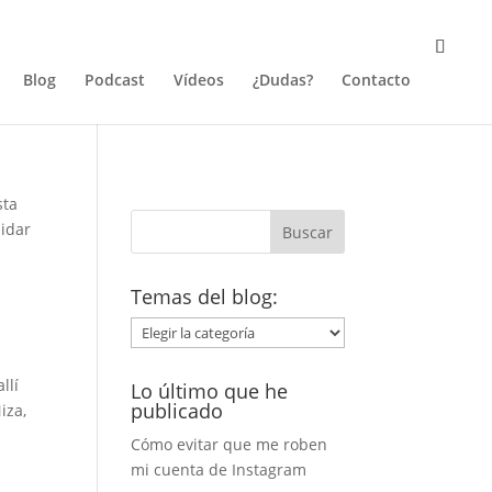
Blog
Podcast
Vídeos
¿Dudas?
Contacto
sta
uidar
Temas del blog:
Temas
del
blog:
llí
Lo último que he
publicado
iza,
Cómo evitar que me roben
mi cuenta de Instagram