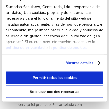
* Modificação do website
Sumarios Seculares, Consultoria, Lda. (responsable de
* Configuração criativa segura
tus datos) Usa cookies, propias y de terceros. Las
* Qualquer outro produto ou serviço que
necesarias para el funcionamiento del sitio web se
esteja exposto no CaribayCamacho.com,
instalan automáticamente, y las demás, que personalizan
Marcacraft.com ou nas suas redes sociais
el contenido, me permiten hacer publicidad y anuncios de
associadas.
acuerdo a tus gustos, necesitan de tu autorización. ¿Lo
Após a reunião, enviar-lhe-ei um e-mail
apruebas? Si quieres más información puedes ver la
com as ligações ou informações que
política de privacidad
o la
política de cookies
discutimos na videochamada e os cupões
de desconto indicados. Receberá isto no
Mostrar detalles
prazo de 7 dias úteis após a sessão.
O seu preço é de 197 euros+IVA (estou em
Permitir todas las cookies
Portugal, portanto, se for um operador
intracomunitário, não será cobrado IVA).
Solo usar cookies necesarias
Se a reunião tiver tido lugar, nenhum
dinheiro será reembolsado, uma vez que o
serviço foi prestado. Se cancelada com