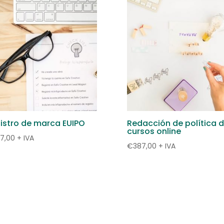
€854,00.
€725,90.
istro de marca EUIPO
Redacción de política 
cursos online
7,00
+ IVA
€
387,00
+ IVA