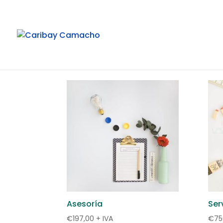
Asesoría
Ser
€
197,00
+ IVA
€
75