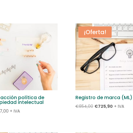
¡Oferta!
acción política de
Registro de marca (ML)
piedad intelectual
El
El
€
854,00
€
725,90
+ IVA
7,00
+ IVA
precio
precio
original
actual
era:
es: