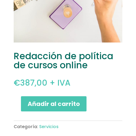
Redacción de política
de cursos online
€
387,00
+ IVA
Añadir al carrito
Redacción
de
política
Categoría:
Servicios
de