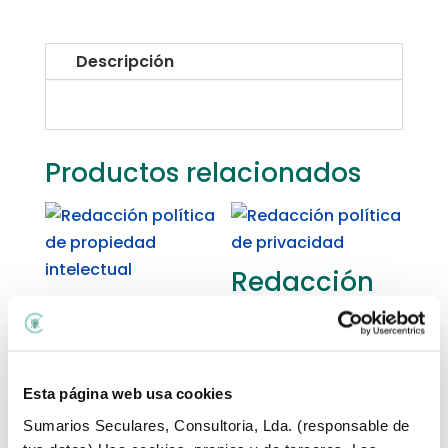
cursos
online
Descripción
cantidad
Productos relacionados
Redacción
política de
Redacción
privacidad
política de
propiedad
€
367,00
+ IVA
intelectual
Esta página web usa cookies
€
267,00
+ IVA
Sumarios Seculares, Consultoria, Lda. (responsable de