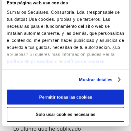
Esta página web usa cookies
Cookies: todo lo que realmente debes saber
Sumarios Seculares, Consultoria, Lda. (responsable de
Mmmmmm cookies… dulces, saladas, para un snack,
tus datos) Usa cookies, propias y de terceros. Las
decoradas, son deliciosas pero nada tienen que ver
necesarias para el funcionamiento del sitio web se
con las que hablaremos hoy. Te traigo una receta
instalan automáticamente, y las demás, que personalizan
para que estés al día con tu sitio web, y puedas estar
el contenido, me permiten hacer publicidad y anuncios de
tranquila de que nadie, sobre todo alguna
acuerdo a tus gustos, necesitan de tu autorización. ¿Lo
competencia con...
apruebas? Si quieres más información puedes ver la
política de privacidad
o la
política de cookies
Mostrar detalles
Permitir todas las cookies
Temas del blog:
Temas
Solo usar cookies necesarias
del
blog:
Lo último que he publicado