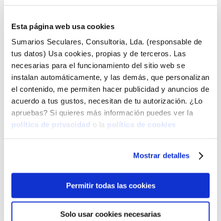
Instagram, ¿será que las grandes empresas
escuchan realmente lo que decimos? Facebook,
Esta página web usa cookies
Google, La Liga, el robot de cocina del Lidl, puff,
demasiados oídos nos rodean, pero, ¿para qué? ¿es
Sumarios Seculares, Consultoria, Lda. (responsable de
verdad o es un mito? Ver esta publicación...
tus datos) Usa cookies, propias y de terceros. Las
necesarias para el funcionamiento del sitio web se
instalan automáticamente, y las demás, que personalizan
Hellosign y el RGPD
el contenido, me permiten hacer publicidad y anuncios de
¿Cuántas aplicaciones utilizas a diario? seguro que
acuerdo a tus gustos, necesitan de tu autorización. ¿Lo
muchísimas, y algunas de ellas además con datos
apruebas? Si quieres más información puedes ver la
personales de tus usuarios, clientes o seguidores.
Una en la cual comparto, en momento puntuales, los
política de privacidad
o la
política de cookies
datos de mis clientes es Hellosign, te hablaba hace
días de ella....
Mostrar detalles
« Entradas más antiguas
Permitir todas las cookies
Solo usar cookies necesarias