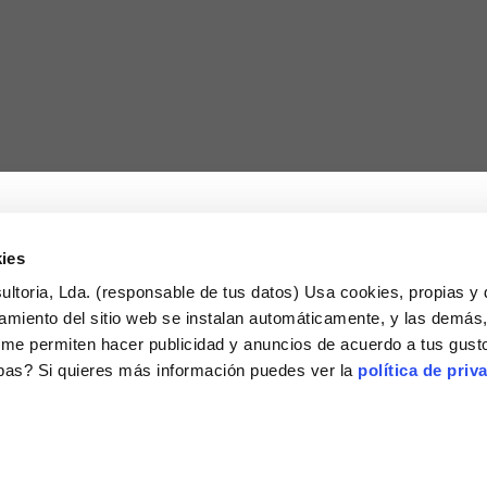
ies
ltoria, Lda. (responsable de tus datos) Usa cookies, propias y 
amiento del sitio web se instalan automáticamente, y las demás
tica de cookies
Política de contrataciones,
tica de privacidad
ventas y formaciones
, me permiten hacer publicidad y anuncios de acuerdo a tus gust
ebas? Si quieres más información puedes ver la
política de priv