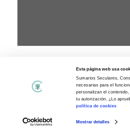
Esta página web usa cook
Sumarios Seculares, Consu
necesarias para el funcion
Aviso Legal
Polí
Términos y condiciones
Polí
personalizan el contenido
tu autorización. ¿Lo apru
política de cookies
Mostrar detalles
Diseñado por
Caribay © 2017